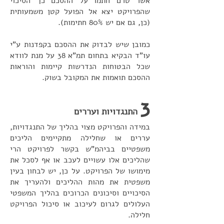
אשר טרם חתמו על ההסכם כך הסיכוי
שהפרויקט יצא אל הפועל קטן משמעותית
(כן, גם אם יש 80% חתימות).
כמובן שיש לבדוק את ההסכם בקפדנות ע"י
עו"ד הבקיא בתחום תמ"א 38 על מנת לוודא
שכל הבטוחות הנדרשות קיימות והוראות
ההסכם תואמות את המקובל בשוק.
3
התנגדויות ועררים
במידה והפרויקט מצוי בהליך של התנגדויות,
עררים או שחלילה מתקיימים הליכים
משפטיים בביהמ"ש בקשר לפרויקט הרי
שהליכים אלו עשויים לעכב או אף לסכל את
מימושו של הפרויקט. על כן, יש לבחון בעין
משפטית את מהות ההליכים ולהעריך את
הסיכויים וסיכונים הכרוכים בהליך המשפטי
העלולים לגרום לעיכוב או סיכול הפרויקט
חלילה.