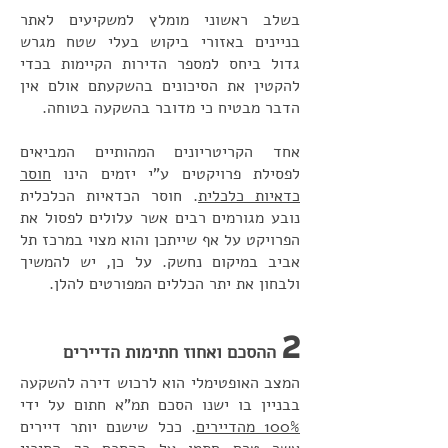
בשלב ראשוני מומלץ למשקיעים לאתר
בניינים באזורי ביקוש בעלי שטח מגרש
גדול ביחס למספר הדירות הקיימות בכדי
להקטין את הסיכונים בהשקעתם אולם אין
הדבר מבטיח כי מדובר בהשקעה בטוחה.
אחד הקריטריונים המהותיים המביאים
לפסילת פרויקטים ע"י יזמים הינו
חוסר
כדאיות כלכלית
. חוסר הכדאיות הכלכלית
נובע מגורמים רבים אשר עלולים לפסול את
הפרויקט על אף שייתכן והוא מצוי במרכז תל
אביב במיקום נחשק. על כן, יש להמשיך
ולבחון את יתר הכללים המפורטים להלן.
2
ההסכם ואחוז חתימות הדיירים
המצב האופטימלי הוא לרכוש דירה להשקעה
בבניין בו ישנו הסכם תמ"א חתום על ידי
100% מהדיירים
. ככל שישנם יותר דיירים