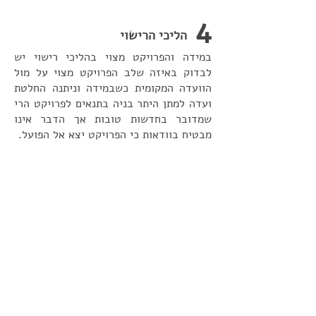
4
הליכי הרישוי
במידה והפרויקט מצוי בהליכי רישוי יש
לבדוק באיזה שלב הפרויקט מצוי על מול
הוועדה המקומית כשבמידה וניתנה החלטת
ועדה למתן היתר בניה בתנאים לפרויקט הרי
שמדובר בחדשות טובות אך הדבר אינו
מבטיח בוודאות כי הפרויקט יצא אל הפועל.
ככל והפרויקט קרוב יותר להיתר בניה ואף
קיים אישור עקרוני של בנק מלווה אשר יתן
ליווי פיננסי לפרויקט הרי שהסיכויים
שהפרויקט לא יצא אל הפועל קטנים.
5
זהות היזם
אין להקל ראש בזהות היזם אשר יוזם את
הפרויקט. יש לוודא כי היזם איתו התקשרו
או מתקשרים הדיירים הינו יזם בעל ניסיון