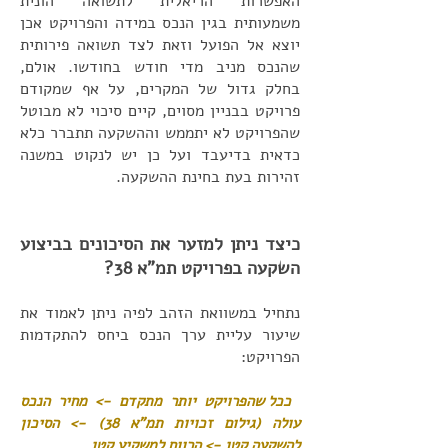
האפשרות הריאלית לתשואה הונית
משמעותית בגין הנכס במידה והפרויקט אכן
יוצא אל הפועל וזאת לצד תשואה פירותית
שהנכס מניב מדי חודש בחודשו. אולם,
בחלק גדול של המקרים, על אף שמקודם
פרויקט בבניין מסוים, קיים סיכוי לא מבוטל
שהפרויקט לא יתממש וההשקעה תתברר כלא
כדאית בדיעבד ועל כן יש לנקוט במשנה
זהירות בעת בחינת ההשקעה.
כיצד ניתן למזער את הסיכונים בביצוע
השקעה בפרויקט תמ"א 38?
נתחיל במשוואת הזהב לפיה ניתן לאמוד את
שיעור עליית ערך הנכס ביחס להתקדמות
הפרויקט:
ככל שהפרויקט יותר מתקדם -> מחיר הנכס
עולה (גילום זכויות תמ"א 38) -> הסיכון
להשקעה קטן -> הרווח למשקיע קטן