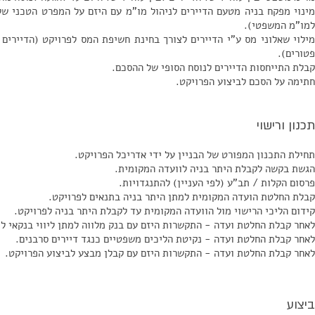
מינוי מפקח בניה מטעם הדיירים לניהול מו"מ עם היזם על המפרט הטכני של
למו"מ המשפטי).
מילוי שאלוני מס ע"י הדיירים לצורך בחינת חשיפת המס לפרויקט (הדיירים
פטורים).
קבלת התייחסות הדיירים לנוסח הסופי של ההסכם.
חתימה על הסכם לביצוע הפרויקט.
תכנון ורישוי
תחילת התכנון המפורט של הבניין על ידי אדריכל הפרויקט.
הגשת בקשה לקבלת היתר בניה לוועדה המקומית.
פרסום הקלות / תב"ע (לפי העניין) להתנגדויות.
קבלת החלטת הועדה המקומית למתן היתר בניה בתנאים לפרויקט.
קידום הליכי הרישוי מול הוועדה המקומית עד לקבלת היתר בניה לפרויקט.
לאחר קבלת החלטת ועדה - התקשרות היזם עם בנק מלווה למתן ליווי בנקאי ל
לאחר קבלת החלטת ועדה
- נקיטת הליכים משפטיים כנגד דיירים סרבנים.
לאחר קבלת החלטת ועדה - התקשרות היזם עם קבלן מבצע לביצוע הפרויקט.
ביצוע