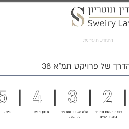
ת
התחדשות עירונית
שירותים נוטריונים
מאמרים ועדכונים
דרך של פרויקט תמ"א 38
5
|
4
|
3
|
2
|
קבלת הצעות ובחירה
מו"מ משפטי וחתימה
תכנון ורישוי
ביצוע
בחברה יזמית
על הסכם