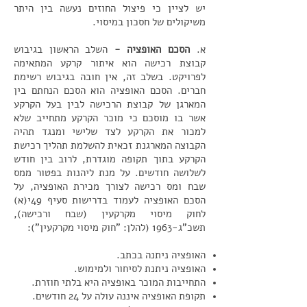
יש לציין כי פיצול החוזים נעשה בין היתר
משיקולים של חסכון במיסוי.
א.
הסכם האופציה -
השלב הראשון בגיבוש
קבוצת רכישה הוא איתור קרקע המתאימה
לפרויקט. בשלב זה, אין חובה בגיבוש רשימת
חברים. הסכם האופציה הוא הסכם הנחתם בין
המארגן של קבוצת הרכישה לבין בעל הקרקע
אשר בו מוסכם כי מוכר הקרקע מתחייב שלא
למכור את הקרקע לצד שלישי ומנגד תהיה
הקבוצה המארגנת זכאית להשלמת תהליך רכישת
הקרקע בתוך תקופה מוגדרת, לרוב בין חודש
לשלושה חודשים. על מנת ליהנות בפטור ממס
שבח ומס רכישה לצורך מכירת האופציה, על
הסכם האופציה לעמוד בדרישות סעיף 49י(א)
לחוק מיסוי מקרקעין (שבח ורכישה),
תשכ"ג-1963 (להלן: "חוק מיסוי מקרקעין"):
האופציה ניתנה בכתב.
האופציה ניתנת לסיחור ולמימוש.
התחייבות המוכר באופציה היא בלתי חוזרת.
תקופת האופציה איננה עולה על 24 חודשים.