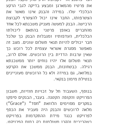
את פרטיו מהמארגן ומבצע בדיקה לגבי הרקע
הכלכלי שלו. במידה והבנק אינו מאשר את
הצטרפותו, החבר אינו יכול להצטרף לקבוצת
הרכישה. הבנק למעשה מעניק משכנתא לכל אחד
מהחברים באופן פרטני בהתאם ליכולתו
הכלכלית, העדפותיו ומגבלות הבנק כך שלכל
חבר יכולים להיות תנאי תשלום שונים. מצב זה
מאפשר מסגרת אשראי עצמית לכל רוכש כך
שאין ערבות הדדית בין הרוכשים. אולם לרוב,
תנאי תשלום אלו יהיו נוחים יותר ממשכנתא
רגילה. כבטחונות, הבנק ממשכן את הקרקע
במלואה, גם במידה ולא כל הרוכשים מעוניינים
בנטילת מימון בנקאי.
בנוסף, השעבוד חל על זכויות חוזיות, חשבון
הפרויקט והקופה הקטנה. בעבר, הבנקים סיפקו
במקרים מסוימים הלוואת "חסד" ("Grace")
מלאה לרוכשים והבנק היה מעביר את הכסף
לפרויקט כנגד מידת ההתקדמות בפרויקט
כשהריבית והקרן משולמות רק בתום הפרויקט.
כיום, על כל הלוואה שהבנק נותן לרוכש בקבוצת
רכישה, נהוג לשלם ריבית כבר מלכתחילה ולא