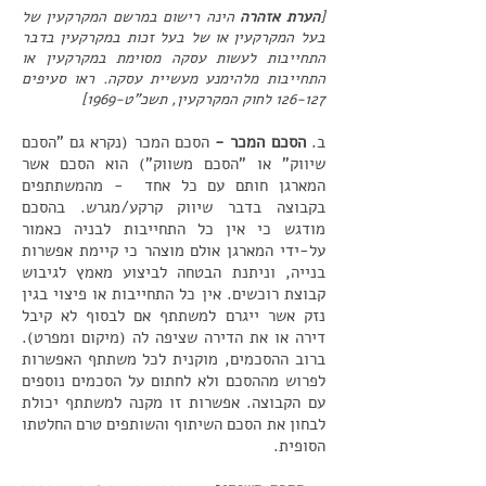
[
הערת אזהרה
הינה רישום במרשם המקרקעין של
בעל המקרקעין או של בעל זכות במקרקעין בדבר
התחייבות לעשות עסקה מסוימת במקרקעין או
התחייבות מלהימנע מעשיית עסקה. ראו סעיפים
126-127 לחוק המקרקעין, תשכ"ט-1969]
ב.
הסכם המכר
-
הסכם המכר (נקרא גם "הסכם
שיווק" או "הסכם משווק") הוא הסכם אשר
המארגן חותם עם כל אחד - מהמשתתפים
בקבוצה בדבר שיווק קרקע/מגרש. בהסכם
מודגש כי אין כל התחייבות לבניה כאמור
על-ידי המארגן אולם מוצהר כי קיימת אפשרות
בנייה, וניתנת הבטחה לביצוע מאמץ לגיבוש
קבוצת רוכשים. אין כל התחייבות או פיצוי בגין
נזק אשר ייגרם למשתתף אם לבסוף לא קיבל
דירה או את הדירה שציפה לה (מיקום ומפרט).
ברוב ההסכמים, מוקנית לכל משתתף האפשרות
לפרוש מההסכם ולא לחתום על הסכמים נוספים
עם הקבוצה. אפשרות זו מקנה למשתתף יכולת
לבחון את הסכם השיתוף והשותפים טרם החלטתו
הסופית.