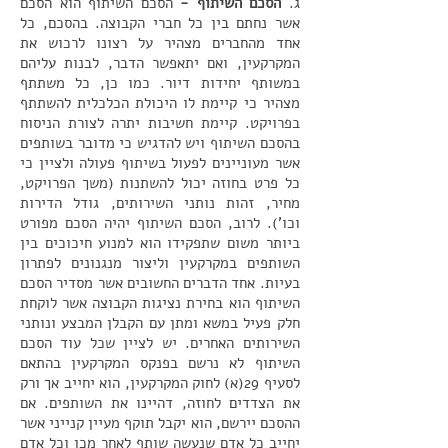
ג.
הסכם השיתוף -
הסכם השיתוף הוא הסכם
אשר נחתם בין כל חברי הקבוצה. בהסכם, כל
אחד מהחברים מצהיר על רצונו לרכוש את
המקרקעין, ואם יתאפשר הדבר, לבנות עליהם
במשותף יחידות דיור. כמו כן, כל משתתף
מצהיר כי קיימת לו היכולת הכלכלית להשתתף
בפרויקט. קיימת חשיבות יתרה לצורת הניסוח
בהסכם השיתוף ויש להדגיש כי מדובר בשותפים
אשר מעוניינים לפעול בשיתוף פעולה ולציין כי
כל פרט בחוזה יכול להשתנות (משך הפרויקט,
מחיר, זהות נותני השירותים, גודל הדירות
וכו'). לרוב, הסכם השיתוף יהיה הסכם מפורט
ביותר משום שתפקידו הוא למנוע חיכוכים בין
השותפים במקרקעין וליצור מנגנונים לפתרון
בעיות. אחד הדברים החשובים אשר מסדיר הסכם
השיתוף הוא בחירת נציגות הקבוצה אשר לוקחת
חלק פעיל במשא ומתן עם הקבלן המבצע ונותני
השירותים האחרים. יש לציין שכל עוד הסכם
השיתוף לא נרשם בפנקס המקרקעין בהתאם
לסעיף 29(א) לחוק המקרקעין, הוא יחייב אך ורק
את הצדדים לחוזה, דהיינו את השותפים. אם
ההסכם יירשם, הוא יקבל תוקף מעיין קנייני אשר
יחייב כל אדם שנעשה שותף לאחר מכן וכל אדם