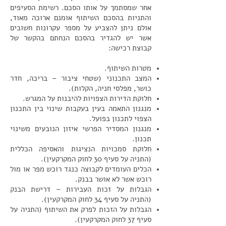
אחר שמסתמך על אותו הסכם. רשימת הסעיפים
והתניות בהסכם השיתוף אומנם ארוכה מאוד,
אולם ניתן להצביע על מספר עקרונות חשובים
אשר יש להגדיר בהסכם הנחתם בהקשר של
קבוצת רכישה:
מטרות השיתוף.
המצב התכנוני (שטחי ציבור – בריכה, חדר
כושר, מפלסי חניה, הקלות).
חלוקת הדירות הצפויות להיבנות על המגרש.
מנגנון התאמה בעין בעקבות שינוי בין התכנון
הצפוי לתכנון בפועל.
מנגנון המסדיר הפרשי איזון הנובעים משינוי
תכנון.
חלוקת סמכויות הנציגות והאסיפה הכללית
(התניה על סעיף 30 לחוק המקרקעין).
הכלים העומדים לקבוצה כנגד רוכש מפר או מול
רוכש אשר לא אושר בבנק.
הגבלות על זכות העבירות – דרישת הבנק
(התניה על סעיף 34 לחוק המקרקעין).
הגבלות על הזכות לפרק את השיתוף (התניה על
סעיף 37 לחוק המקרקעין).