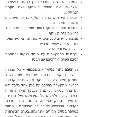
הסמכת הנציגות ועורכי הדין לנקוט בפעולות
שיאפשרו את המשך השיתוף ואת הקמת
הפרויקט.
הגבלות השימוש במקרה של ייעודים מעורבים
(מגורים ומסחר).
הסדרת יחסי השיתוף לאחר מסירת החזקה ועד
לרישום בית משותף.
מנגנון ליישוב סכסוכים – בוררות, בית-משפט,
בורר הנדסי, שמאי מכריע.
רישום הערת אזהרה.
עקרונות ההתקשרות עם מוסד בנקאי והתאמת
הסכם השיתוף להסכם עם הבנק.
ד.
הסכם ליווי בנקאי / משכנתא -
כל קבוצת
רכישה מתקשרת בהסכם עם בנק אחד בלבד
המממן ומלווה את הפרויקט עד לסיומו. קבוצת
רכישה מתקשרת בהסכם עם בנק אחד בלבד ולא
עם כמה בנקים על מנת שלבנק המלווה תהיה
יכולת לפקח ולשלוט על הפרויקט ועל תזרימי
הכספים. הבנק המלווה מהווה גורם מרכזי
בקבוצת הרכישה לאורך כל הפרויקט ושימוש
במספר בנקים מלווים אינו נהוג.בטרם הצטרפות
חבר פוטנציאלי לקבוצת הרכישה, מקבל הבנק