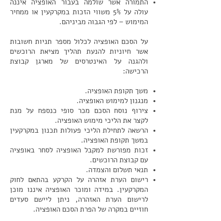
התמורה אשר שולמה בעבור האופציה איננה
עולה על 5% משווי הזכות במקרקעין או ממחיר
המימוש – לפי הגבוה מביניהם.
על הסכם האופציה לכלול מספר תניות חשובות
אשר חיוניות להנעת תהליך מציאת הרוכשים
ולהגנה על האינטרסים של מארגן קבוצת
הרכישה:
משך תקופת האופציה.
מנגנון למימוש האופציה.
צירוף נוסח הסכם מכר סופי כנספח על מנת
לקצר את הליכי מימוש האופציה.
הרשאה לתחילת הליכי פעולות תכנון במקרקעין
במשך תקופת האופציה.
זכות מפורשת למקבל האופציה לסחר באופציה
עם קבוצת הרוכשים.
תנאי תשלום והצמדה.
רישום הערת אזהרה על הקרקע בהתאם לחוק
המקרקעין. במידה ומוכר האופציה איננו מוכן
לרישום הערת האזהרה, ניתן ליישם סעדים
חוזיים במקרה של הפרת הסכם האופציה.