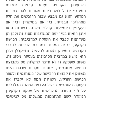
כשמארגן הקבוצה מאתר קבוצת יחידים
המעוניינים לרכוש דירת מגורים להם נמכרת
הקרקע והוא גם מבצע עבור הרוכשים את חלק
מתהליכי הבנייה, בין אם במישרין ובין אם
בעקיפין באמצעות קבלני משנה. רשויות המס
אינן רואות בעין יפה התארגנות מסוג זה ולכן הן
מעדיפות לפצל את העסקה למרכיביה: רכישת
הקרקע, בניית המבנה ומכירת הדירות לחברי
הקבוצה. המארגן מהווה למעשה יזם-קבלן ולכן
הוא נושא במרבית הסיכונים בעסקה מסוג זה.
משום שעסקה זו לא תזכה להקלות מס כקבוצת
רכישה אותנטית, ייתכנו מקרים שבהם היזם
משווק את קבוצת הרכישה שלו כאותנטית ולאחר
רכישת הקרקע, רשויות המס לא יקבלו את
העסקה כאותנטית בשל העדפת המהות הכלכלית
על פני הצורה המשפטית של עסקת מקרקעין
הנועדה לשם התחמקות מתשלום מס לגיטימי
ויוטלו על העסקה מיסים גבוהים מאלו המוטלים
על קבוצת רכישה אותנטית.
בהתאם להלכה, נטל ההוכחה כי מהותה הכלכלית
האמיתית של עסקת מקרקעין מוטל על כתפי