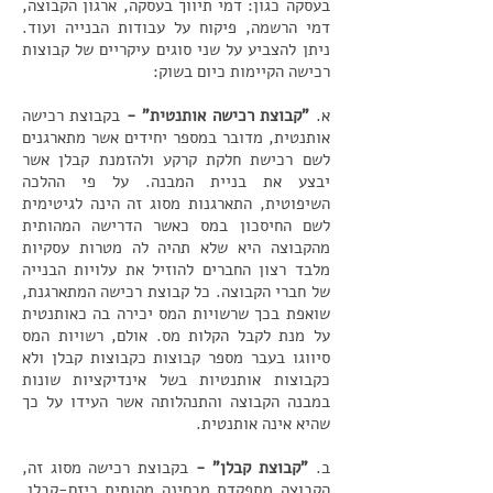
בעסקה כגון: דמי תיווך בעסקה, ארגון הקבוצה,
דמי הרשמה, פיקוח על עבודות הבנייה ועוד.
ניתן להצביע על שני סוגים עיקריים של קבוצות
רכישה הקיימות כיום בשוק:
א.
"קבוצת רכישה אותנטית" -
בקבוצת רכישה
אותנטית, מדובר במספר יחידים אשר מתארגנים
לשם רכישת חלקת קרקע ולהזמנת קבלן אשר
יבצע את בניית המבנה. על פי ההלכה
השיפוטית, התארגנות מסוג זה הינה לגיטימית
לשם החיסכון במס כאשר הדרישה המהותית
מהקבוצה היא שלא תהיה לה מטרות עסקיות
מלבד רצון החברים להוזיל את עלויות הבנייה
של חברי הקבוצה. כל קבוצת רכישה המתארגנת,
שואפת בכך שרשויות המס יכירה בה כאותנטית
על מנת לקבל הקלות מס. אולם, רשויות המס
סיווגו בעבר מספר קבוצות כקבוצות קבלן ולא
כקבוצות אותנטיות בשל אינדיקציות שונות
במבנה הקבוצה והתנהלותה אשר העידו על כך
שהיא אינה אותנטית.
ב.
"קבוצת קבלן" -
בקבוצת רכישה מסוג זה,
הקבוצה מתפקדת מבחינה מהותית כיזם-קבלן,