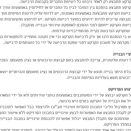
רקע תתבצע רק לאחר גיבוש כל רשימת החברים בקבוצת הרכישה.
רקע תתבצע בהסכם בין המוכר לבין כל החברים או לחילופין באמצעות עורך ד
כישת הקרקע מתבצעת באמצעות נאמנות, יש לדווח עליה לרשות המיסים תוך 
קבוצה צריכים להיות ידועים במועד רכישת הקרקע. יש להימנע מהצטרפות של
ישת הקרקע ייחתם לפני ההסכם לאספקת שירותי הבנייה מהקבלן.
 שהקרקע הנרכשת נקייה מהתחייבויות קודמות.
ש כי ההסכם הינו אך ורק לרכישת הקרקע וכי אין הקונה מתחייב להתקשרות בחו
 מקדמה על חשבון הקרקע לפני עסקת הרכישה על ידי כל השותפים לרכישה.
רי הבנייה
ל רשות שלטונית, צריכה להתבצע בשם קבוצת הרוכשים או נציג מטעמם. הפנייה
לת היתר בנייה תוגש על ידי קבוצת הרוכשים או נציג מטעמם וההיתרים יוצאו
וכשים תשא בעלויות הפיתוח והבנייה.
יצוע הפרויקט
ל הקרקע יבוצע על ידי המשתכנים באמצעות נותני שירותים ולא על ידי המארגן
יל את הבנייה על הקרקע בטרם היא נרכשה.
ע מסרבול הליכי התכנון (הקלות ושינויי תב"ע) ולהיצמד ככל האפשר לתוכני
יק לקבלן המבצע את האפשרות לבצע שינויים בתכנון הפרויקט ללא אישור החב
 שההסכם עם הקבלן המבצע יכלול אפשרות להכנסת שינויים במבנה הבניינים
מהלך הפרויקט.
ייב בפני אף אחד מחברי הקבוצה למחיר הכולל של הדירה, למפרט סופי ולתקר