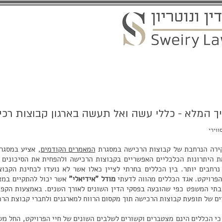
ת
התחדשות עירונית
שירותים נוטריונים
מאמרים ועדכונים
ך המלא - כללי עשה ואל תעשה בארגון קבוצות רכ
ווירי
ירה הנרחבת של קבוצות הרכישה במסגרת
המאמרים הקודמים
, אציע במסגר
 היתרונות הכלכליים האפשריים בקבוצות הרכישה ולהפחית את הסיכונים ה
נרחבים יותר. בין הכללים בחרתי לציין כאלו אשר לא נועדו לבחינת הקבוצ
פרויקט. אגד הכללים מהווה לדעתי
מודל "אידיאלי"
אשר יכול להתקיים במצ
בתי המשפט כפי שהובעה בפסקי הדין השונים לאורך השנים. באמצעות הקפדה
ים של תופעת קבוצות הרכישה תוך מקסום הרווח למארגנים ולחברי קבוצת הרכ
 כי הכללים הינם מצטברים וקשורים לשלבים השונים של חיי הפרויקט, החל 