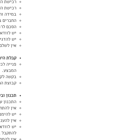
רכישת הק
רכישת הק
במידה ור
החברים ב
הסכם לרכ
יש לוודא
יש להדגי
אין לשלם
קבלת הית
פנייה לכ
המבצע.
בקשה לקב
קבוצת הר
תכנון וב
התכנון ע
אין להתח
יש להימנ
אין להענ
יש לוודא
להתקבל ב
אין להתח