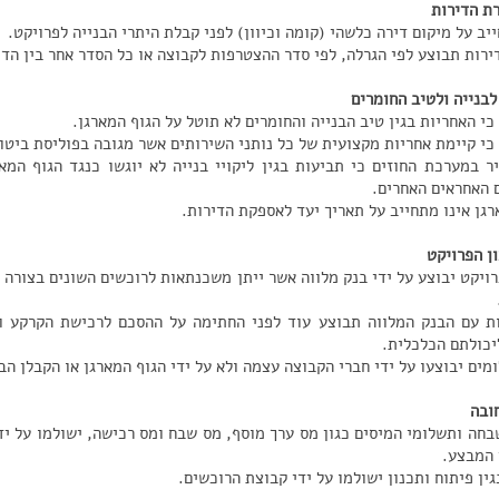
רת הדירות
יב על מיקום דירה כלשהי (קומה וכיוון) לפני קבלת היתרי הבנייה לפרויקט.
ירות תבוצע לפי הגרלה, לפי סדר ההצטרפות לקבוצה או כל הסדר אחר בין הדי
לבנייה ולטיב החומרים
כי האחריות בגין טיב הבנייה והחומרים לא תוטל על הגוף המארגן.
 כי קיימת אחריות מקצועית של כל נותני השירותים אשר מגובה בפוליסת ביטו
ר במערכת החוזים כי תביעות בגין ליקויי בנייה לא יוגשו כנגד הגוף המא
 האחראים האחרים.
רגן אינו מתחייב על תאריך יעד לאספקת הדירות.
ון הפרויקט
רויקט יבוצע על ידי בנק מלווה אשר ייתן משכנתאות לרוכשים השונים בצורה 
 עם הבנק המלווה תבוצע עוד לפני החתימה על ההסכם לרכישת הקרקע ו
כולתם הכלכלית.
ים יבוצעו על ידי חברי הקבוצה עצמה ולא על ידי הגוף המארגן או הקבלן הב
ובה
בחה ותשלומי המיסים כגון מס ערך מוסף, מס שבח ומס רכישה, ישולמו על ידי
 המבצע.
ין פיתוח ותכנון ישולמו על ידי קבוצת הרוכשים.