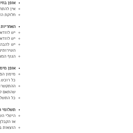
אופן בחי
אין להתחי
חלוקת הד
האחריות 
יש לוודא 
יש לוודא
יש להבהי
השירותים
הגוף המא
אופן מימ
מימון הפ
כל רוכש.
ההתקשרות
שהתאם לי
כל התשלומ
תשלומי ח
היטלי הש
או הקבלן
הוצאות בג