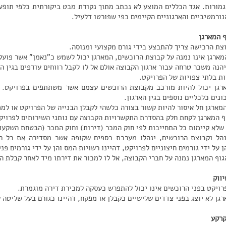
גמורות. אגד הכללים המוצע לא נכתב מתוך נקודת מבט ביקורתית כלפי תופע
נורמטיביים והארגוניים הקיימים כפי שפורטו דלעיל.
ף המארגן
וצת הרכישה צריך להתבצע בידי גורם מקצועי ומנוסה.
מארגן אינו נמנה על קבוצת הרוכשים, המארגן יכול לשמש כ"נאמן" אשר פוע
הנה משכר טרחה עבור ארגון הקבוצה אולם אל לו לקבל רווחים עודפים בגין הפ
ות בלתי צפויות של הפרויקט.
רגן יכול להיות מורכב מקבוצת הרוכשים עצמם אשר משתתפים בפרויקט. או
ונים כלכליים נוספים בגין הארגון.
המארגן חל איסור להיות קשור בצורה כלשהי לקבלן הבנייה של הפרויקט או למ
וף המארגן לקחת חלק בהסדרת התקשרויות הקבוצה עם נותני השירותים לפרויק
 שלא קיימות כל התחייבות לפי חוק המכר (דירות) וחוק המכר (הבטחת השקעו
הל וקבוצת הרוכשים, ינהלו מערכת כספים שקופה אשר מסדירה את כל ח
 על ידי גורמים חיצוניים לפרויקט, דהיינו רשויות המס והן על ידי גורמים פ
גוף המארגן נמנה על חברי הקבוצה, אל לו למכור את דירתו מיד לאחר קבלת ה
יווק
רויקט בפני הרוכשים אינו יכול להתפרש כעסקה למכירת דירה מוגמרת.
רגן לא יוצג בפני צדדים שלישיים כקבלן או מפקח, דהיינו כגורם בעל שליטה 
קרקע