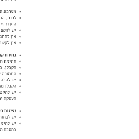
מערכת הח
לרוב, הח
היעדר זיק
יש להקפי
אין להתנ
אין לקשו
בחירת קב
חתימת חו
הקבלן, כ
התמורה אש
יש להבהי
הקבלן מנו
יש להקפי
העסקה יה
נציגות ה
יש לבחור 
יש להימנ
בהסכם הש