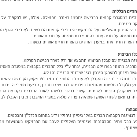
וזים הכללית
וזים במסגרת קבוצת הרכישה יחתמו בצורה מפוצלת. אולם, יש להקפיד על 
ה ביניהם.
ד שהסיכון והשליטה על הפרויקט יהיו בידי קבוצת הרוכשים ולא בידי הגוף המ
ות חתימה על חוזה אחד בהתחייבות חתימה על חוזים אחרים.
ר הפרת חוזה אחד במערך החוזים כהפרת חוזים אחרים במערך.
לן הביצוע
זה הבנייה עם קבלן הביצוע תתבצע אך ורק לאחר רכישת הקרקע.
מרכיב מהותי בפרויקט הבנייה, יבחר ע"י כלל החברים בקבוצה במסגרת האסיפה
ר תינתן למארגן תינתן בגין שירותי הבנייה ותו לא.
ר בחוזה כי במידה והקבלן לא עומד בהתחייבויותיו בפרויקט, הקבוצה רשאית 
ע מלקבל החלטות מהותיות בפרויקט כגון שינו תכנון, קביעת מחירי הדירות ו
ד שהקבלן הנבחר לא יהיה קשור בקשר כלשהו לאחד החברים בקבוצת הרכי
יה בהתאם לשווי השוק ושתהיה הפרדה מלאה בספרי החשבונות בין הקבלן לבי
קבוצה
לנציגות הקבוצה חברים בעלי ניסיון ניהולי וידע בתחום הנדל"ן והכספים.
ע בכל מחיר מסכסוכים פנימיים העלולים לעכב את הפרויקט באמצעות מנג
יתוף.