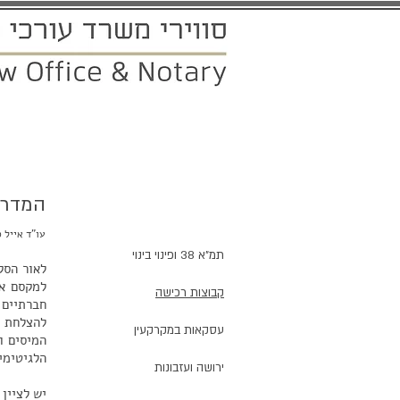
ראשי
אודותינו
תחומי ההתמחו
המדרי
מאמרים ועדכונים
עו"ד אייל ס
תמ"א 38 ופינוי בינוי
לאור הסק
למקסם את
קבוצות רכישה
חברתיים 
להצלחת ה
עסקאות במקרקעין
המיסים ו
הלגיטימי
ירושה ועזבונות
יש לציין