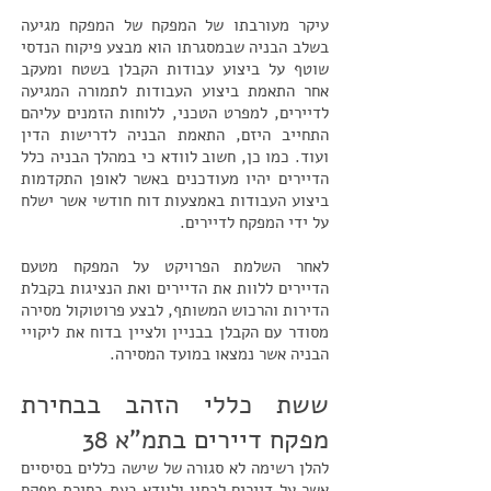
עיקר מעורבתו של המפקח של המפקח מגיעה
בשלב הבניה שבמסגרתו הוא מבצע פיקוח הנדסי
שוטף על ביצוע עבודות הקבלן בשטח ומעקב
אחר התאמת ביצוע העבודות לתמורה המגיעה
לדיירים, למפרט הטכני, ללוחות הזמנים עליהם
התחייב היזם, התאמת הבניה לדרישות הדין
ועוד. כמו כן, חשוב לוודא כי במהלך הבניה כלל
הדיירים יהיו מעודכנים באשר לאופן התקדמות
ביצוע העבודות באמצעות דוח חודשי אשר ישלח
על ידי המפקח לדיירים.
לאחר השלמת הפרויקט על המפקח מטעם
הדיירים ללוות את הדיירים ואת הנציגות בקבלת
הדירות והרכוש המשותף, לבצע פרוטוקול מסירה
מסודר עם הקבלן בבניין ולציין בדוח את ליקויי
הבניה אשר נמצאו במועד המסירה.
ששת כללי הזהב בבחירת
מפקח דיירים בתמ"א 38
להלן רשימה לא סגורה של שישה כללים בסיסיים
אשר על דיירים לבחון ולוודא בעת בחירת מפקח