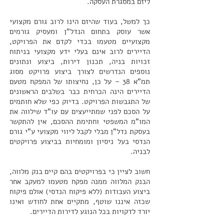
ליזם במסגרת העסקה.
כך למשל, בעוד שהיזם הינו לרוב גורם מקצועי
אשר עוסק בתחום הנדל"ן ומעסיק גורמים
מקצועיים מטעמו בכדי לקדם את הפרויקט,
הדיירים לרוב אינם בעלי ידע מקצועי בניתוח
זכויות בניה, תכנון דירות, ביצוע ונתונים
נוספים הנדרשים לצורך ביצוע פרויקט מסוג
תמ"א 38 – על כן, נחיצותו של המפקח מטעם
הדיירים הינה הכרחית כבר בשלבים הראשונים
של התגבשות הפרויקט. בדיוק כפי שלא חותמים
על הסכם לפני שמתייעצים עם עו"ד שילווה את
המו"מ המשפטי וחתימת ההסכם, אין להתקשר
בעסקת נדל"ן מבלי לקבל ליווי מקצועי ע"י גורם
הנדסי בעל ניסיון ומומחיות בביצוע פרויקטים
לבניה.
חשוב לציין כי בפרויקטים בהם קיים בנק מלווה,
הבנק המלווה ממנה מפקח מטעמו למעקב אחר
ביצוע העבודות (ללא פיקוח הנדסי) אולם פיקוח
שכזה איננו שוטף, מתקיים אחת לחודש ואינו
יורד לדקויות בכל הנוגע לדירות הדיירים.