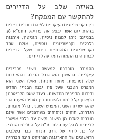
באיזה שלב על הדיירים
להתקשר עם המפקח?
בין הקריטריונים העיקריים לפיהם בוחרים דיירים
בזהות יזם אשר יבצע את פרויקט התמ"א 38
בבניינם ניתן למנות ניסיון, מוניטין, איתנות
כלכלית וקריטריונים נוספים, אולם אחד
הקריטריונים המהותיים ביותר שעל הדיירים
לבחון הינו התמורה המגיעה לדיירים.
התמורה מורכבת למעשה משני מרכיבים
עיקריים. הראשון הוא גודל הדירה וההצמדות
שלה (מרפסת, מחסן וחניה), ואילו השני הוא
המפרט הטכני שעל פיו יבנה הבניין החדש
ודירות הדיירים החדשות. בעוד שאת הקריטריון
הראשון קל לכמת ולהשוות בין מספר הצעות הרי
שהקריטריון השני, המפרט הטכני, כולל מונחים,
הגדרות, חוקים וניסוחים מעורפלים אשר אינם
מוכרים לאדם מן הישוב וקשה עד בלתי אפשרי
לדיירים לנהל עם היזם מו"מ על המפרט הטכני.
על כן, ליווי של גורם הנדסי כבר בשלבים
הראשונים של התארגנות הפרויקט הינה הכרחית