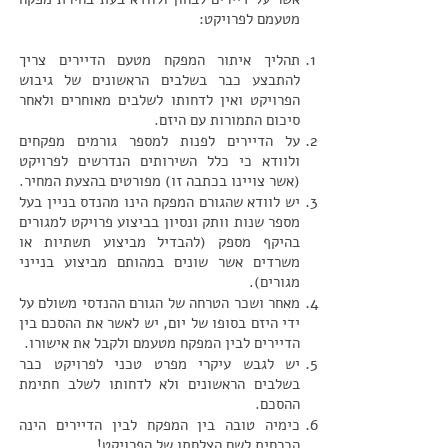
מטעמם לפרויקט:
תהליך איתור המפקח מטעם הדיירים צריך
להתבצע כבר בשלבים הראשונים של גיבוש
הפרויקט ואין לדחותו לשלבים מאוחרים ולאחר
סיכום התמורות עם היזם.
על הדיירים לפנות למספר גורמים מפקחים
ולוודא כי כלל השירותים הנדרשים לפרויקט
(אשר צויינו בכתבה זו) מפורטים בהצעת המחיר.
יש לוודא שהגורם המפקח הינו מהנדס בניין בעל
מספר שנות וותק ונסיון בביצוע פרויקט למגורים
בהיקף מספק (להבדיל מביצוע תשתיות או
משרדים אשר שונים במהותם מביצוע בנייני
מגורים).
מאחר ושכר הטרחה של הגורם ההנדסי משולם על
ידי היזם בסופו של יום, יש לאשר את ההסכם בין
הדיירים לבין המפקח מטעמם ולקבל את אישורו.
יש לגבש עיקרי מפרט טכני לפרויקט כבר
בשלבים הראשונים ולא לדחותו לשלב חתימת
ההסכם.
כימיה טובה בין המפקח לבין הדיירים הינה
הכרחית לשם הצלחתו של הפרויקט!