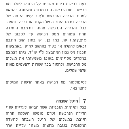
בעת רכישת דירת מגורים על הרוכש לשלם מס
רכישה. מס הרכישה הינו מדורג ומשתנה בהתאם
למחיר הדירה הנרכשת ולאור עצם היותה של
הדירה דירתו היחידה של הקונה או דירה נוספת.
ככל והדירה הנרכשת תהיה דירתכם היחידה
תהיו פטורים ממס רכישה עד לסכום של
1,517,210 ₪. כמו כן, יש בחון האם הינכם
זכאים להקלה או פטור בהתאם לחוק. באמצעות
תכנון מס נכון המתבצע ע"י עו"ד, ניתן לצמצם
במקרים מסויימים באופן משמעותי את תשלום
מס הרכישה, ולחסוך בכך עשרות ולפעמים מאות
אלפי שקלים.
לסימולטור מס רכישה באתר הרשות המיסים
לחצו כאן
.
7 |
היטל השבחה
ככל וקיימות תוכניות אשר הביאו לעליית שווי
הדירה הנרכשת וטרם מומשו העסקה תהיה
חייבת בתשלום של היטל השבחה לוועדה
המקומית בגובה מחצית משווי עליית ערך