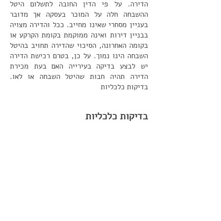
הדירה. על פי הדין החובה לתשלום היטל
ההשבחה חלה על המוכר בעסקה אך מדובר
בעניין מסחרי שאינו מחייב. ככל והדירה מצויה
בבניין דירות ואינה ממוקמת בקומת הקרקע או
בקומה האחרונה, הסיכוי שהדירה תחויב בהיטל
השבחה הינו נמוך. על כן, בטרם רכישת הדירה
יש לבצע בדיקה בעירייה האם בעת מכירת
הדירה תהיה חבות שהיטל השבחה או לאו.
בדיקות כלכליות
בדיקות כלכליות
8 |
מחיר
מחיר העסקה מסוכם לרוב לפני ביצוע בדיקת
הנאותות לדירה. אולם ייתכן ולאחר ביצוע
הבדיקות המפורטות במאמר זה תוצאות הבדיקה
ישפיעו על המחיר שסוכם. כך למשל אם הדירה
הנרכשת כוללת חריגות בניה, או צווי הריסה או
ששטח הדירה שונה משמעותית ממה שנמסר
לרוכש הרי שיש להביא את הסוגיות המהותיות