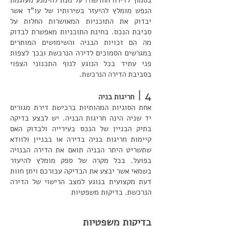
בסמוך לדירה החדשה? על מנת להימנע מעוגמת
הנפש מומלץ להיעזר בשירותיו של עו"ד אשר
יבדוק את התוכניות המאושרות החלות על
סביבת הנכס. בחינת התוכניות מאפשרת לבדוק
מה הם זכויות הבניה והשימושים המותרים
במגרשים הסמוכים לדירה הנרכשת ובכך לצפות
פני עתיד בכל הנוגע לנוף התכנוני הצפוי
בסביבת הדירה הנרכשת.
4 |
חריגות בניה
אחת הסוגיות המהותיות ברכישת דירת מגורים
יד שניה הינה חריגות הבניה. יש לבצע בדיקה
בתיק הבניין של הנכס בעירייה ולבדוק האם
קיימות חריגות בניה בדירה או בבניין ולוודא
שתשריט היתר הבניה תואם את הדירה הבנויה
בפועל. בכל מקרה של ספק מומלץ להיעזר
בשמאי אשר יבצע את הבדיקה עבורכם ויתן חוות
דעת מקצועית בנוגע למצב הרישוי של הדירה
הנרכשת. בדיקות משפטיות
בדיקות משפטיות