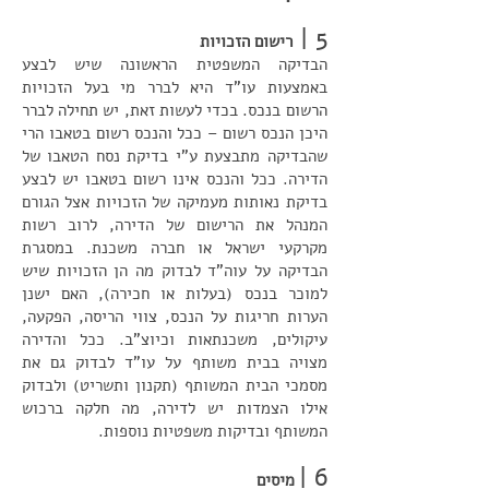
5 |
רישום הזכויות
הבדיקה המשפטית הראשונה שיש לבצע
באמצעות עו"ד היא לברר מי בעל הזכויות
הרשום בנכס. בכדי לעשות זאת, יש תחילה לברר
היכן הנכס רשום – ככל והנכס רשום בטאבו הרי
שהבדיקה מתבצעת ע"י בדיקת נסח הטאבו של
הדירה. ככל והנכס אינו רשום בטאבו יש לבצע
בדיקת נאותות מעמיקה של הזכויות אצל הגורם
המנהל את הרישום של הדירה, לרוב רשות
מקרקעי ישראל או חברה משכנת. במסגרת
הבדיקה על עוה"ד לבדוק מה הן הזכויות שיש
למוכר בנכס (בעלות או חכירה), האם ישנן
הערות חריגות על הנכס, צווי הריסה, הפקעה,
עיקולים, משכנתאות וכיוצ"ב. ככל והדירה
מצויה בבית משותף על עו"ד לבדוק גם את
מסמכי הבית המשותף (תקנון ותשריט) ולבדוק
אילו הצמדות יש לדירה, מה חלקה ברכוש
המשותף ובדיקות משפטיות נוספות.
6 |
מיסים