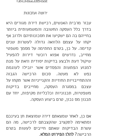
עסקאות במקרקעין
ירושה ועזבונות
עבור מרבית האנשים, רכישת דירת מגורים היא
בדרך כלל העסקה החשובה והמשמעותית ביותר
בחייהם בה הם ישקיעו את חסכונותיהם ולרוב אף
יקחו על עצמם הלוואה גדולה לעשרות שנים
קדימה. על כן, בטרם החתימה על מסמך משפטי
מחייב, נדרשים אפוא רוכשי דירות להפעיל
שיקול דעת ולבצע בדיקות יסודית וזאת על מנת
למנוע הפתעות והפסדים אשר יובילו לעוגמת
נפש לא מעטה. סכום הרכישה הגבוה
וההתחייבויות החוזיות והקנייניות אשר תקחו על
עצכם במסגרת העסקה, מחייבים בדיקות
משפטיות, תכנוניות וכלכליות מקיפות, יחד עם
תכנון מס נכון, טרם ביצוע העסקה.
אם כן, לאחר שמצאתם דירה שמוצאת חן בעינכם
ומתאימה לתקציב שהקצבתם לרכישה, מה הם
עשרת הבדיקות שאתם חייבים לעשות בטרם
הרכישה?
להלן הפירוט המלא
.