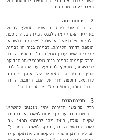
אשר ימדוד את הדירה בהתאם להוראות חוק
המכר בצורה מדוייקת.
2 |
זכויות בניה
בטרם רכישת דירה יד שניה מומלץ לבדוק
בעירייה האם קיימות לנכס זכויות בניה נוספת
בלתי מנוצלות אשר יאפשרו לבצע בניה חדשה או
תוספת לדירה הקיימת. זכויות בניה הן זכויות
קנייניות אשר ערכן מגולם בד"כ במחיר הדירה
וככל וקיימות זכויות בניה נוספות לאחר הבדיקה
שביצעתם, מומלץ להתייעץ עם אדריכל לגבי
אופן והיתכנות המימוש של אותן זכויות.
לדוגמא, הוספת חדר על הגג, הרחבת הדירה
בחדר נוספת, הוספת ממ"ד או מרפסת וכו'.
3 |
סביבת הנכס
חלק מרוכשי הדירות יהיו מוכנים להשקיע
ברכישת דירה עם נוף פתוח לפארק או בסביבה
שקטה. אולם, כיצד ניתן להימנע ממצב שבו
לאחר רכישת הדירה, הנוף לפארק נחסם ע"י
מגדלים ובמקום סביבה שקטה ורגועה מוקם קניון