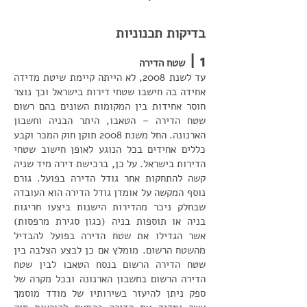
בדיקות תכנוניות
1 |
שטח הדירה
עד לשנת 2008, לא הייתה קיימת שיטת מדידה
אחידה בה חישבו שטחי דירות בישראל וכך נוצר
חוסר אחידות בין המקומות השונים בהם רשום
שטח הדירה – הטאבו, היתר הבניה וחשבון
הארנונה. החל משנת 2008 תוקן חוק המכר וקבע
כללים אחידים בכל הנוגע לאופן חישוב שטחי
הדירות בישראל. על כן, ברכישת דירה מיד שניה
קשה להתחקות אחר גודל הדירה בפועל. גורם
נוסף המקשה על אומדן גודל הדירה הוא העובדה
שבחלק ניכר מהדירות הישנות ביצעו חריגות
בניה או תוספות בניה (כגון סגירת מרפסות)
אשר הגדילו את שטח הדירה בפועל להבדיל
מהשטח הרשום. מומלץ אם כן לבצע הצלבה בין
שטח הדירה הרשום בנסח הטאבו לבין שטח
הדירה הרשום בחשבון הארנונה ובכל מקרה של
ספק ניתן להיעזר בשירותיו של מודד מוסמך