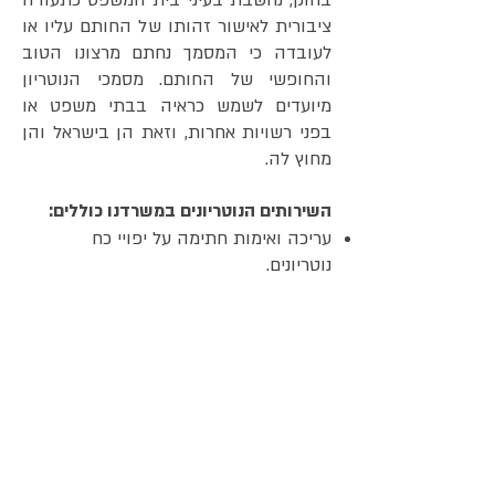
בחוק, נחשבת בעיני בית המשפט כתעודה
ציבורית לאישור זהותו של החותם עליו או
לעובדה כי המסמך נחתם מרצונו הטוב
והחופשי של החותם. מסמכי הנוטריון
מיועדים לשמש כראיה בבתי משפט או
בפני רשויות אחרות, וזאת הן בישראל והן
מחוץ לה.
השירותים הנוטריונים במשרדנו כוללים:
עריכה ואימות חתימה על יפויי כח
נוטריונים.
תרגום נוטריוני בשפות עברית ואנגלית של
תעודות ומסמכים שונים.
אימות ועריכה של תצהירים נוטריוניים.
עריכה ואימות צוואות נוטריונית.
אישור הסכם ממון טרום נישואין.
שירות אפוסטיל בבית משפט, משרד החוץ
ושגרירויות זרות.